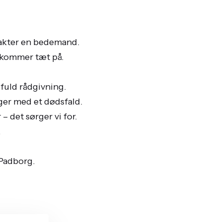
ontakter en bedemand.
n kommer tæt på.
fuld rådgivning.
ger med et dødsfald.
 det sørger vi for.
.
-Padborg.