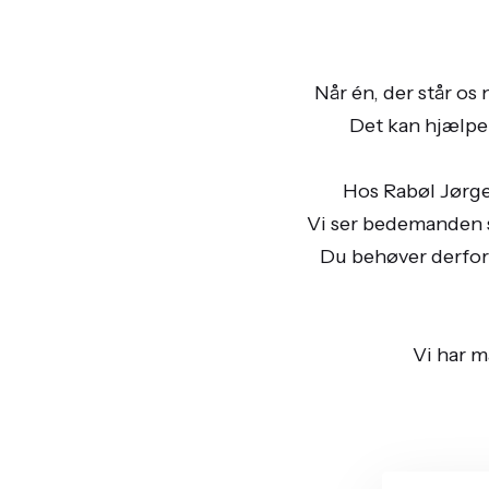
Når én, der står os 
Det kan hjælpe 
Hos Rabøl Jørge
Vi ser bedemanden s
Du behøver derfor 
Vi har m