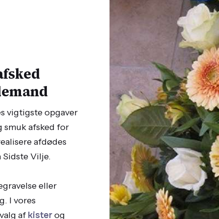
afsked
edemand
s vigtigste opgaver
g smuk afsked for
realisere afdødes
Sidste Vilje.
gravelse eller
g. I vores
valg af
kister
og