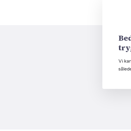
Be
try
Vi ka
såled