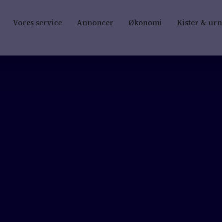
Vores service
Annoncer
Økonomi
Kister & ur