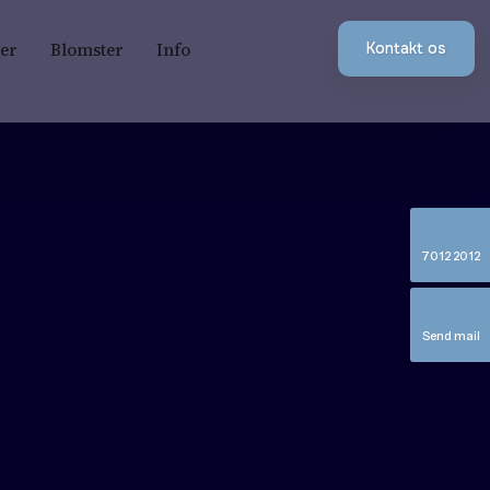
ner
Blomster
Info
Kontakt os​
70 12 20 12
Send mail