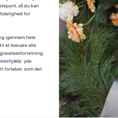
stepynt, så du kan
tidelighed for
dig igennem hele
til at besvare alle
egravelsesforretning
lseshjælp
, yde
lt forløber, som det